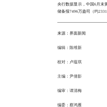
央行数据显示，中国6月末黄金
储备报7496万盎司（约23
来源：界面新闻
编辑：
陈维新
校对：
卢蕴琪
主编：尹倩影
编审：谭清梅
编委：蔡鸿雁