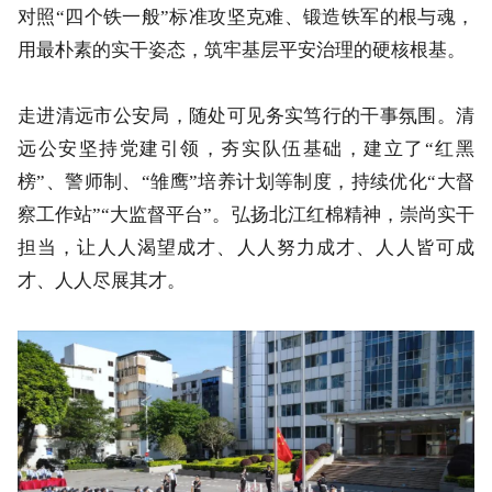
对照“四个铁一般”标准攻坚克难、锻造铁军的根与魂，
用最朴素的实干姿态，筑牢基层平安治理的硬核根基。
走进清远市公安局，随处可见务实笃行的干事氛围。清
远公安坚持党建引领，夯实队伍基础，建立了“红黑
榜”、警师制、“雏鹰”培养计划等制度，持续优化“大督
察工作站”“大监督平台”。弘扬北江红棉精神，崇尚实干
担当，让人人渴望成才、人人努力成才、人人皆可成
才、人人尽展其才。