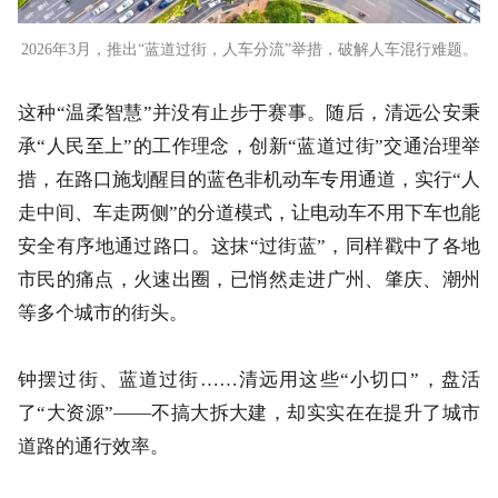
2026年3月，推出“蓝道过街，人车分流”举措，破解人车混行难题。
这种“温柔智慧”并没有止步于赛事。随后，清远公安秉
承“人民至上”的工作理念，创新“蓝道过街”交通治理举
措，在路口施划醒目的蓝色非机动车专用通道，实行“人
走中间、车走两侧”的分道模式，让电动车不用下车也能
安全有序地通过路口。这抹“过街蓝”，同样戳中了各地
市民的痛点，火速出圈，已悄然走进广州、肇庆、潮州
等多个城市的街头。
钟摆过街、蓝道过街……清远用这些“小切口”，盘活
了“大资源”——不搞大拆大建，却实实在在提升了城市
道路的通行效率。