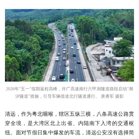
2026年“五一”假期返程高峰，许广高速南行六甲洞隧道路段启动“潮
汐隧道”措施，引导车辆借道北行隧道通行。 唐勇军 摄影
清远，作为粤北咽喉，辖区五纵三横，八条高速公路贯
穿全境，是大湾区北上出省、内陆南下入湾的交通枢
纽。面对节假日集中爆发的车流，清远公安没有选择简