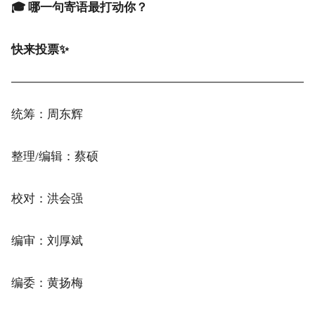
点击查看更多内容＞＞
山水万程，毕业快乐！
🎓 哪一句寄语最打动你？
快来投票✨
统筹：周东辉
整理/编辑：蔡硕
校对：洪会强