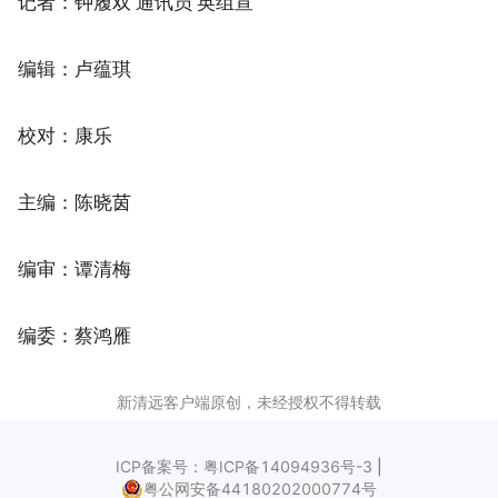
记者：钟履双 通讯员 英组宣
编辑：卢蕴琪
校对：康乐
主编：陈晓茵
编审：谭清梅
编委：蔡鸿雁
新清远客户端原创，未经授权不得转载
ICP备案号：粤ICP备14094936号-3
|
粤公网安备44180202000774号