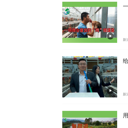
新
给
新