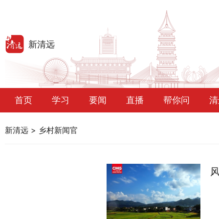
首页
学习
要闻
直播
帮你问
清
新清远
>
乡村新闻官