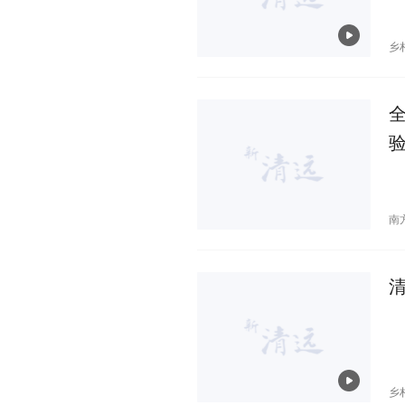
乡
南
乡